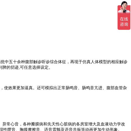
系统中五十余种腹部触诊听诊综合体征，再现于仿真人体模型的相应触诊
到脾的切迹,可任意选择设定。
吸，使效果更加逼真。还可模拟出正常肠鸣音、肠鸣音亢进、腹部血管杂
常、异常心音，各种瓣膜病和先天性心脏病的各房室增大及血液动力学改
干湿性啰音、胸膜摩擦音、语音震颤及语音共振等动画更加生动形象。