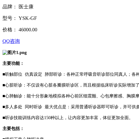
品牌：
医士康
型号：
YSK-GF
价格：
46000.00
QQ咨询
主要功能：
■听触部位 仿真设定 肺部听诊：各种正常呼吸音听诊部位同真人；各
■心脏听诊：不仅设有心脏各瓣膜听诊区，而且根据临床听诊实际增
■心肺触诊：能十分形象地模拟各种心前区细震颤、心包摩擦感、胸膜
■多人多处 同时听诊 最大优点是：采用普通听诊器即可听诊，并可供
■听诊技能训练内容达150种以上，让内容更加丰富，体征更加全面。
主要包括：