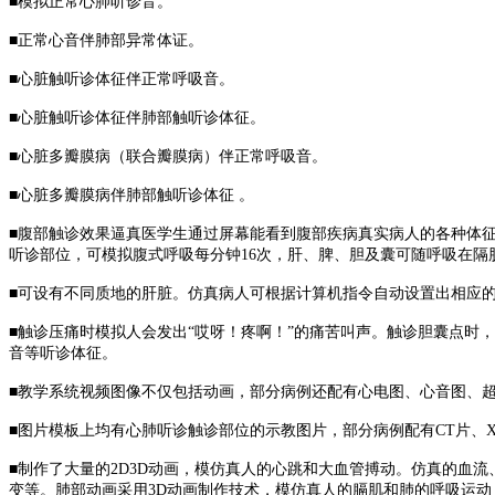
■模拟正常心肺听诊音。
■正常心音伴肺部异常体证。
■心脏触听诊体征伴正常呼吸音。
■心脏触听诊体征伴肺部触听诊体征。
■心脏多瓣膜病（联合瓣膜病）伴正常呼吸音。
■心脏多瓣膜病伴肺部触听诊体征 。
■腹部触诊效果逼真医学生通过屏幕能看到腹部疾病真实病人的各种体
听诊部位，可模拟腹式呼吸每分钟16次，肝、脾、胆及囊可随呼吸在隔
■可设有不同质地的肝脏。仿真病人可根据计算机指令自动设置出相应
■触诊压痛时模拟人会发出“哎呀！疼啊！”的痛苦叫声。触诊胆囊点
音等听诊体征。
■教学系统视频图像不仅包括动画，部分病例还配有心电图、心音图、
■图片模板上均有心肺听诊触诊部位的示教图片，部分病例配有CT片、
■制作了大量的2D3D动画，模仿真人的心跳和大血管搏动。仿真的血
变等。肺部动画采用3D动画制作技术，模仿真人的膈肌和肺的呼吸运