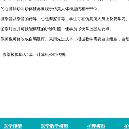
人的心肺触诊听诊体征再显现于仿真人体模型的相应部位。
心脏杂音及杂音的传导、心包摩擦音等，学生可在仿真病人身上反复学习
行鉴别对照并可技能训练的听诊对照，使学员尽快掌握鉴别要点。
，教师也可修改或自编题库。采用先进技术，根据教学需要自由组题，自
、腹部模拟病人1套、计算机公司代购。
医学模型
医学教学模型
护理模型
护