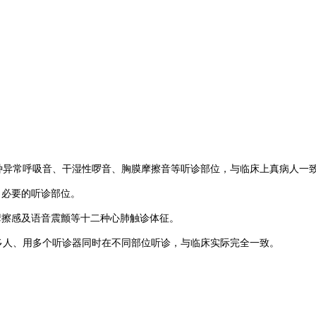
种异常呼吸音、干湿性啰音、胸膜摩擦音等听诊部位，与临床上真病人一
加了必要的听诊部位。
摩擦感及语音震颤等十二种心肺触诊体征。
多人、用多个听诊器同时在不同部位听诊，与临床实际完全一致。