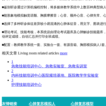
■鉴别听诊通过计算机编程控制，将多媒体教学系统中上数百种典型病
■能形象地模拟触觉语颤、胸膜摩擦音；心音、额外心音、心律失常、
■选择了多种听诊体征差异较小易混淆的心肺体征音，用文字、图表进
■理论考试、技能考核，本系统设由理论考试题库及心肺触诊技能题库
动评定成绩，自动汇总并打印全班成绩。
■配置：教师教学系统一套、实验台一套、有源音箱、胸部模拟病人1套
相关文章
Living room related articles
more
1
急救技能培训中心、急救实验室、急救实训室
2
内科技能培训中心医院规培基地、医院教学学实验室
3
护理技能培训中心
友情链接
心肺复苏模拟人
心肺复苏模型