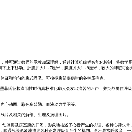
征，并可通过教师的示教加深理解，通过计算机编程智能化控制，将教学
肌下上下移动。肝脏肿大1～7厘米，脾脏肿大1～9厘米，较大的脾脏可触
的体征和均匀的腹式呼吸。可模拟腹部疾病时的各种压痛点。
时，墨菲氏征检查阳性时仿真标准化病人会发出痛苦的叫声，并突然屏住呼
超声心动图、彩色多普勒、血液动力学图等。
X线片及相关的解剖、生理及病理图片。
流、动脉瓣及房室瓣的开闭，形象地描述了心音产生的机理、各种心律失
动，肺通气等形象地描述各种正常呼吸音产生的机制。各种异常呼吸音、